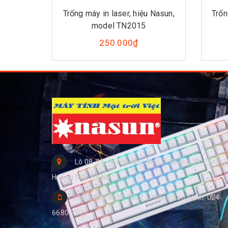
Trống máy in laser, hiệu Nasun,
Trốn
model TN2015
250.000₫
Lô 08-3A, KCN Hoàng Mai, P. Hoàng Văn Thụ, Q
Hoàng Mai, Hà Nội
PKD: 024 6680 7802 - Phòng Bảo hành: 024
6680 7803