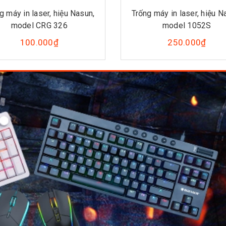
g máy in laser, hiệu Nasun,
Trống máy in laser, hiệu N
model CRG 326
model 1052S
100.000₫
250.000₫
.