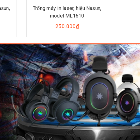
asun,
Trống máy in laser, hiệu Nasun,
Trống m
model ML1610
250.000₫