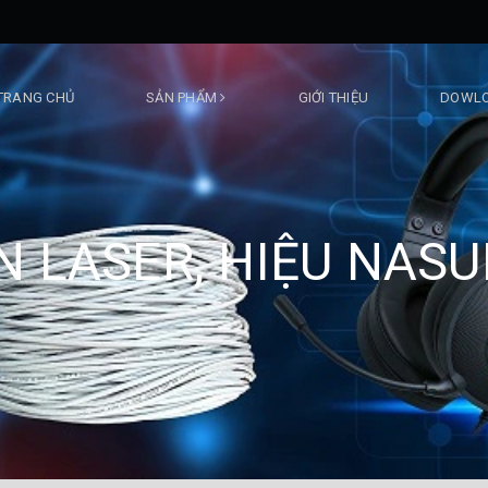
TRANG CHỦ
SẢN PHẨM
GIỚI THIỆU
DOWLO
N LASER, HIỆU NASU