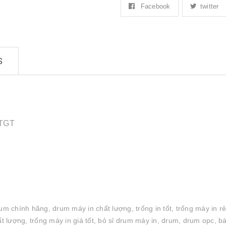
Facebook
twitter
S
GTGT
um chính hãng, drum máy in chất lượng, trống in tốt, trống máy in rẻ
 lượng, trống máy in giá tốt, bỏ sỉ drum máy in, drum, drum opc, b