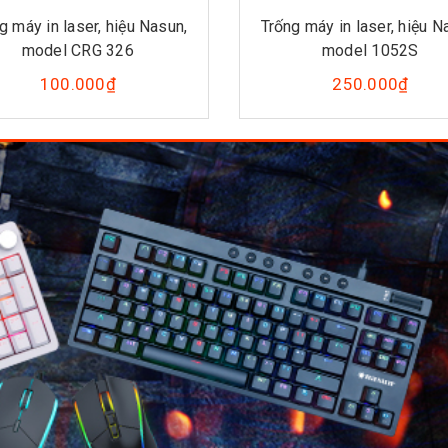
g máy in laser, hiệu Nasun,
Trống máy in laser, hiệu N
model CRG 326
model 1052S
100.000₫
250.000₫
.