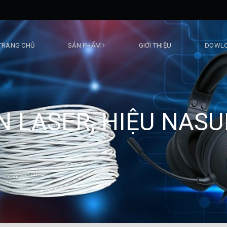
TRANG CHỦ
SẢN PHẨM
GIỚI THIỆU
DOWLO
N LASER, HIỆU NASU