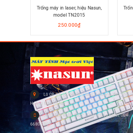
Trống máy in laser, hiệu Nasun,
Trốn
model TN2015
250.000₫
Lô 08-3A, KCN Hoàng Mai, P. Hoàng Văn Thụ, Q
Hoàng Mai, Hà Nội
PKD: 024 6680 7802 - Phòng Bảo hành: 024
6680 7803