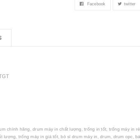
Facebook
twitter
S
GTGT
um chính hãng, drum máy in chất lượng, trống in tốt, trống máy in rẻ
 lượng, trống máy in giá tốt, bỏ sỉ drum máy in, drum, drum opc, b