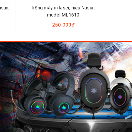
asun,
Trống máy in laser, hiệu Nasun,
Trống m
model ML1610
250.000₫