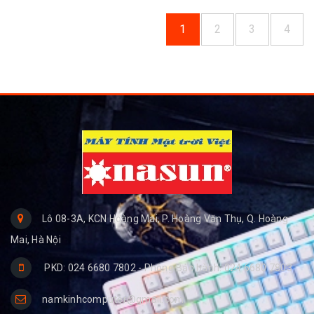
1
2
3
4
Lô 08-3A, KCN Hoàng Mai, P. Hoàng Văn Thụ, Q. Hoàng
Mai, Hà Nội
PKD: 024 6680 7802 - Phòng Bảo hành: 024 6680 7803
namkinhcomputer@gmail.com