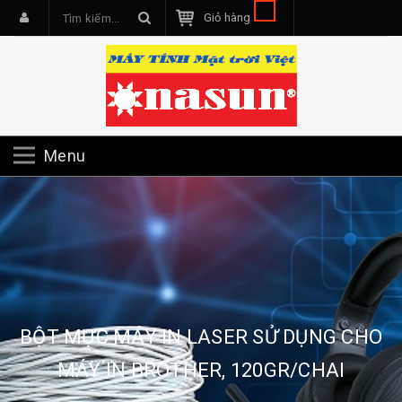
Giỏ hàng
Menu
BỘT MỰC MÁY IN LASER SỬ DỤNG CHO
MÁY IN BROTHER, 120GR/CHAI