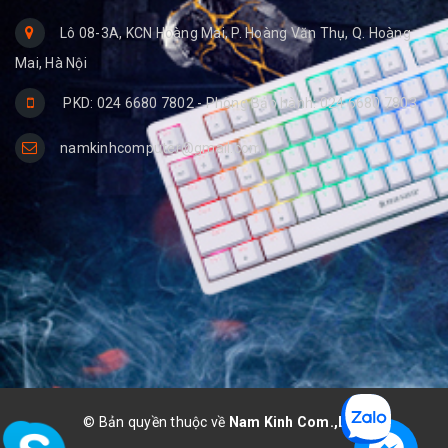
Lô 08-3A, KCN Hoàng Mai, P. Hoàng Văn Thụ, Q. Hoàng
Mai, Hà Nội
PKD: 024 6680 7802 - Phòng Bảo hành: 024 6680 7803
namkinhcomputer@gmail.com
© Bản quyền thuộc về
Nam Kinh Com.,LTD