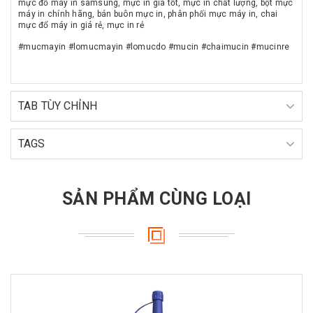
mực đổ máy in samsung, mực in giá tốt, mực in chất lượng, bột mực
máy in chính hãng, bán buôn mực in, phân phối mực máy in, chai
mực đổ máy in giá rẻ, mực in rẻ
#mucmayin #lomucmayin #lomucdo #mucin #chaimucin #mucinre
TAB TÙY CHỈNH
TAGS
SẢN PHẨM CÙNG LOẠI