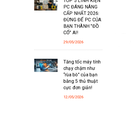
TOP 5 LINH KIỆN
PC ĐÁNG NÂNG
CẤP NHẤT 2026:
ĐỪNG ĐỂ PC CỦA
BẠN THÀNH "ĐỒ
CỔ" AI!
29/05/2026
Tăng tốc máy tính
chạy chậm như
“rùa bò” của bạn
bằng 5 thủ thuật
cực đơn giản!
12/05/2026