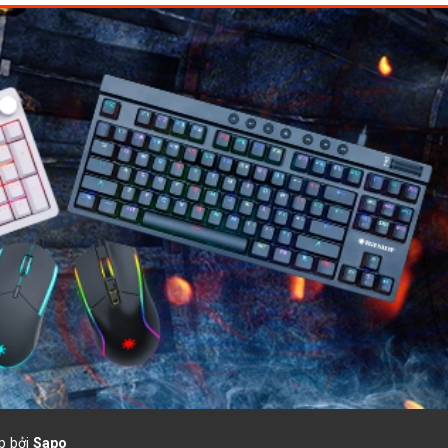
.
p bởi
Sapo