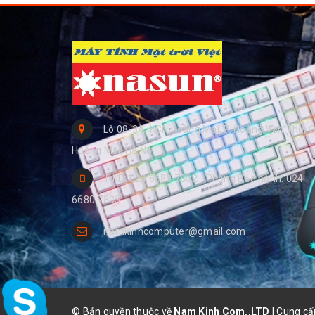
Lô 08-3A, KCN Hoàng Mai, P. Hoàng Văn Thụ, Q
Hoàng Mai, Hà Nội
PKD: 024 6680 7802 - Phòng Bảo hành: 024
6680 7803
namkinhcomputer@gmail.com
© Bản quyền thuộc về
Nam Kinh Com.,LTD
|
Cung cấ