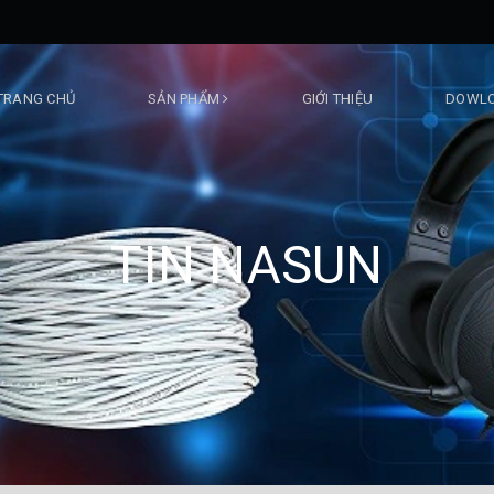
TRANG CHỦ
SẢN PHẨM
GIỚI THIỆU
DOWLO
TIN NASUN