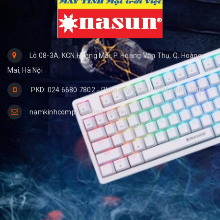
Lô 08-3A, KCN Hoàng Mai, P. Hoàng Văn Thụ, Q. Hoàng
Mai, Hà Nội
PKD: 024 6680 7802 - Phòng Bảo hành: 024 6680 7803
namkinhcomputer@gmail.com