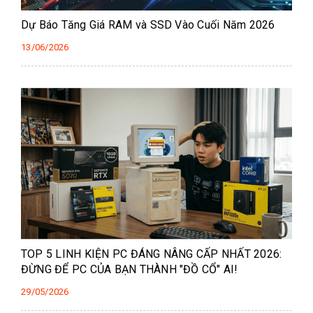
Dự Báo Tăng Giá RAM và SSD Vào Cuối Năm 2026
13/06/2026
TOP 5 LINH KIỆN PC ĐÁNG NÂNG CẤP NHẤT 2026:
ĐỪNG ĐỂ PC CỦA BẠN THÀNH "ĐỒ CỔ" AI!
29/05/2026