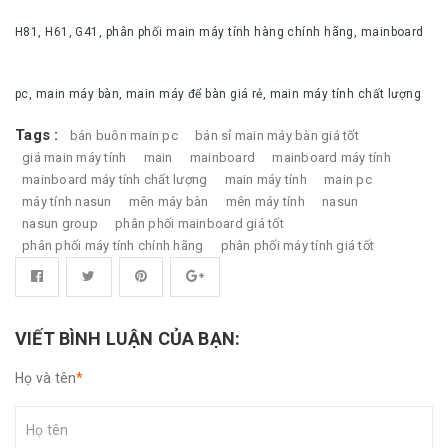
H81, H61, G41, phân phối main máy tính hàng chính hãng, mainboard
pc, main máy bàn, main máy để bàn giá rẻ, main máy tính chất lượng
Tags :
bán buôn main pc
bán sỉ main máy bàn giá tốt
giá main máy tính
main
mainboard
mainboard máy tính
mainboard máy tính chất lượng
main máy tính
main pc
máy tính nasun
mên máy bàn
mên máy tính
nasun
nasun group
phân phối mainboard giá tốt
phân phối máy tính chính hãng
phân phối máy tính giá tốt
VIẾT BÌNH LUẬN CỦA BẠN:
Họ và tên
*