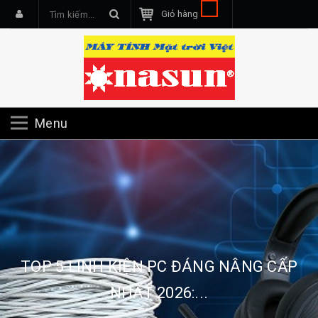
Giỏ hàng
Menu
TOP 5 LINH KIỆN PC ĐÁNG NÂNG CẤP
NHẤT 2026:...