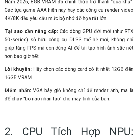
Năm 2026, 8GB VRAM đã chính thức trở thành "quá khứ".
Các tựa game AAA hiện nay hay các công cụ render video
4K/8K đều yêu cầu mức bộ nhớ đồ họa rất lớn.
Tại sao cần nâng cấp:
Các dòng GPU đời mới (như RTX
50-series) sở hữu công cụ
DLSS thế hệ mới
, không chỉ
giúp tăng FPS mà còn dùng AI để tái tạo hình ảnh sắc nét
hơn bao giờ hết.
Lời khuyên:
Hãy chọn các dòng card có ít nhất
12GB đến
16GB VRAM
.
Điểm nhấn:
VGA bây giờ không chỉ để render ảnh, mà là
để chạy "bộ não nhân tạo" cho máy tính của bạn.
2. CPU Tích Hợp NPU: