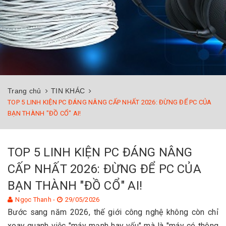
Trang chủ
TIN KHÁC
TOP 5 LINH KIỆN PC ĐÁNG NÂNG CẤP NHẤT 2026: ĐỪNG ĐỂ PC CỦA
BẠN THÀNH "ĐỒ CỔ" AI!
TOP 5 LINH KIỆN PC ĐÁNG NÂNG
CẤP NHẤT 2026: ĐỪNG ĐỂ PC CỦA
BẠN THÀNH "ĐỒ CỔ" AI!
Ngọc Thanh -
29/05/2026
Bước sang năm 2026, thế giới công nghệ không còn chỉ
xoay quanh việc "máy mạnh hay yếu" mà là "máy có thông