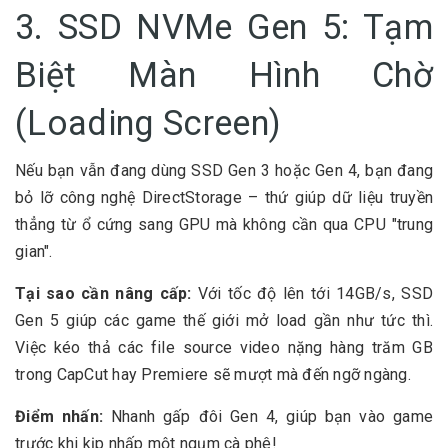
3. SSD NVMe Gen 5: Tạm
Biệt Màn Hình Chờ
(Loading Screen)
Nếu bạn vẫn đang dùng SSD Gen 3 hoặc Gen 4, bạn đang
bỏ lỡ công nghệ
DirectStorage
– thứ giúp dữ liệu truyền
thẳng từ ổ cứng sang GPU mà không cần qua CPU "trung
gian".
Tại sao cần nâng cấp:
Với tốc độ lên tới 14GB/s, SSD
Gen 5 giúp các game thế giới mở load gần như tức thì.
Việc kéo thả các file source video nặng hàng trăm GB
trong CapCut hay Premiere sẽ mượt mà đến ngỡ ngàng.
Điểm nhấn:
Nhanh gấp đôi Gen 4, giúp bạn vào game
trước khi kịp nhấp một ngụm cà phê!