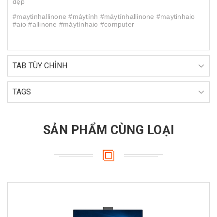
đẹp
#maytinhallinone #máytính #máytínhallinone #maytinhaio
#aio #allinone #máytínhaio #computer
TAB TÙY CHỈNH
TAGS
SẢN PHẨM CÙNG LOẠI