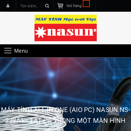
Giỏ hàng
Menu
MÁY TÍNH ALL IN ONE (AIO PC) NASUN NS-
238A1 - TẤT CẢ TRONG MỘT MÀN HÌNH