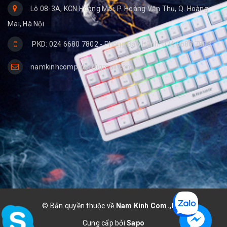
Lô 08-3A, KCN Hoàng Mai, P. Hoàng Văn Thụ, Q. Hoàng
Mai, Hà Nội
PKD: 024 6680 7802 - Phòng Bảo hành: 024 6680 7803
namkinhcomputer@gmail.com
© Bản quyền thuộc về
Nam Kinh Com.,LTD
Cung cấp bởi
Sapo