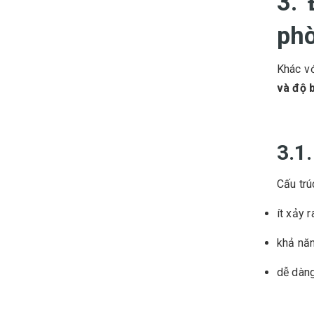
3.
ph
Khác vớ
và độ 
3.1.
Cấu trú
ít xảy 
khả năn
dễ dàng