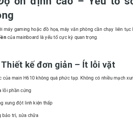
 Độ ổn định cao – Yếu tố 
òng
i máy gaming hoặc đồ họa, máy văn phòng cần chạy liên tục h
bền
của mainboard là yếu tố cực kỳ quan trọng.
 Thiết kế đơn giản – Ít lỗi vặt
c của main H610 không quá phức tạp. Không có nhiều mạch xun
ra lỗi phần cứng
g xung đột linh kiện thấp
 bảo trì, sửa chữa