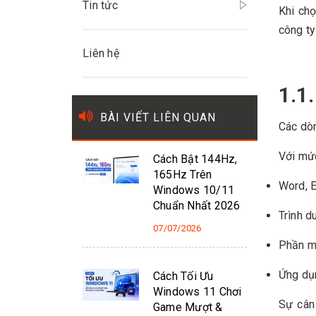
Tin tức
Khi ch
công ty
Liên hệ
1.1
BÀI VIẾT LIÊN QUAN
Các dòn
Với mức
Cách Bật 144Hz,
165Hz Trên
Word, 
Windows 10/11
Chuẩn Nhất 2026
Trình 
07/07/2026
Phần mề
Ứng dụ
Cách Tối Ưu
Windows 11 Chơi
Sự cân
Game Mượt &