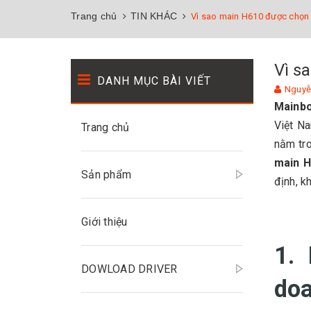
Trang chủ
TIN KHÁC
Vì sao main H610 được chọn
Vì s
DANH MỤC BÀI VIẾT
Nguyễ
Mainb
Việt N
Trang chủ
nằm tro
main 
Sản phẩm
định, k
Giới thiệu
1.
DOWLOAD DRIVER
do