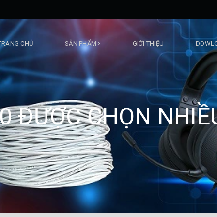
TRANG CHỦ
SẢN PHẨM
GIỚI THIỆU
DOWLO
10 ĐƯỢC CHỌN NHIỀU