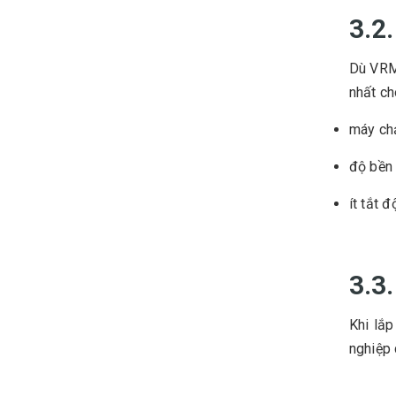
3.2
Dù VRM
nhất c
máy ch
độ bền 
ít tắt đ
3.3
Khi lắp
nghiệp 