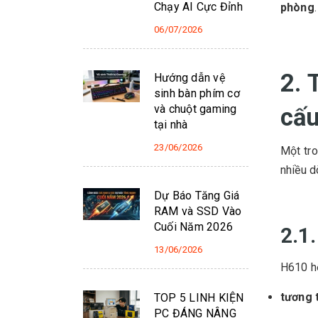
Chạy AI Cực Đỉnh
phòng
.
06/07/2026
2. 
Hướng dẫn vệ
sinh bàn phím cơ
và chuột gaming
cấu
tại nhà
23/06/2026
Một tro
nhiều d
Dự Báo Tăng Giá
RAM và SSD Vào
Cuối Năm 2026
2.1
13/06/2026
H610 hỗ
tương 
TOP 5 LINH KIỆN
PC ĐÁNG NÂNG