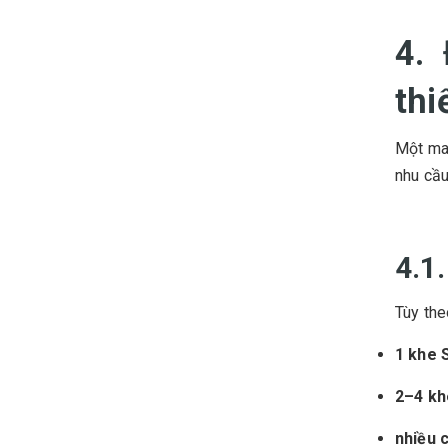
4.
thi
Một mai
nhu cầu
4.1
Tùy the
1 khe 
2–4 k
nhiều 