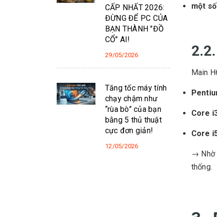
một số
CẤP NHẤT 2026:
ĐỪNG ĐỂ PC CỦA
BẠN THÀNH "ĐỒ
CỔ" AI!
2.2
29/05/2026
Main H6
Tăng tốc máy tính
Pentiu
chạy chậm như
“rùa bò” của bạn
Core i
bằng 5 thủ thuật
cực đơn giản!
Core i
12/05/2026
→ Nhờ s
thống.