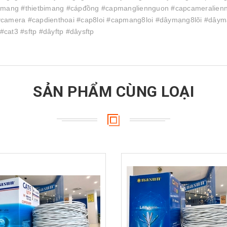
pmang #thietbimang #cápđồng #capmangliennguon #capcameralien
camera #capdienthoai #cap8loi #capmang8loi #dâymạng8lõi #dâym
#cat3 #sftp #dâyftp #dâysftp
SẢN PHẨM CÙNG LOẠI