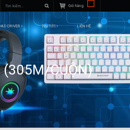
Giỏ hàng
AD DRIVER
TIN TỨC
LIÊN HỆ
 (305M/CUỘN)