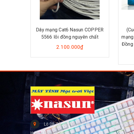
Dây mạng Cat6 Nasun COPPER
(Cu
5566 lõi đồng nguyên chất
mạng
Đồng 
2.100.000₫
Lô 08-3A, KCN Hoàng Mai, P. Hoàng Văn Thụ, Q
Hoàng Mai, Hà Nội