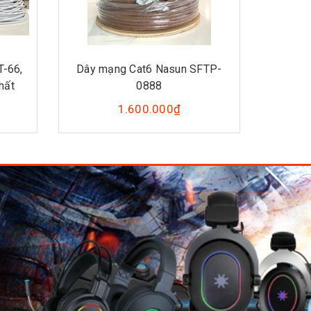
-66,
Dây mạng Cat6 Nasun SFTP-
Dây mạ
hất
0888
1.600.000₫