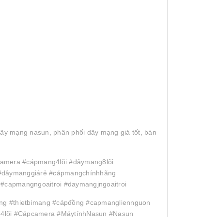
ây mạng nasun, phân phối dây mạng giá tốt, bán
amera #cápmạng4lõi #dâymạng8lõi
#dâymạnggiárẻ #cápmạngchínhhãng
capmangngoaitroi #daymangjngoaitroi
g #thietbimang #cápđồng #capmangliennguon
4lõi #Cápcamera #MáytínhNasun #Nasun