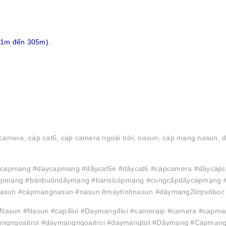
 1m đến 305m).
amera, cáp cat6, cáp camera ngoài trời, nasun, cáp mạng nasun, d
apmang #daycapmang #dâycat5e #dâycat6 #cápcamera #dâycápc
cápmạng #bánbuôndâymạng #bánsỉcápmạng #cungcấpdâycápmạng 
asun #cápmạngnasun #nasun #máytínhnasun #dâymạng2lớpvỏbọc #
asun #Nasun #cap4loi #Daymang4loi #cameraip #camera #capman
ngngoaitroi #daymangngoaitroi #daymangtot #Dâymạng #Cápmạng