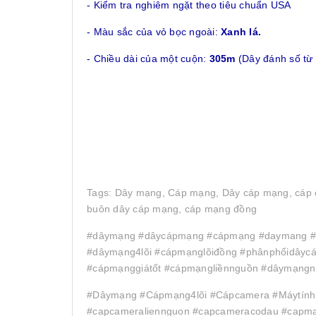
- Kiểm tra nghiêm ngặt theo tiêu chuẩn USA
- Màu sắc của vỏ bọc ngoài:
Xanh lá.
- Chiều dài của một cuộn:
305m
(Dây đánh số từ
Tags: Dây mạng, Cáp mạng, Dây cáp mạng, cáp c
buôn dây cáp mạng, cáp mạng đồng
#dâymạng #dâycápmạng #cápmạng #daymang #c
#dâymạng4lõi #cápmạnglõiđồng #phânphốidây
#cápmạnggiátốt #cápmạngliềnnguồn #dâymạngn
#Dâymạng #Cápmạng4lõi #Cápcamera #MáytínhN
#capcameraliennguon #capcameracodau #capma