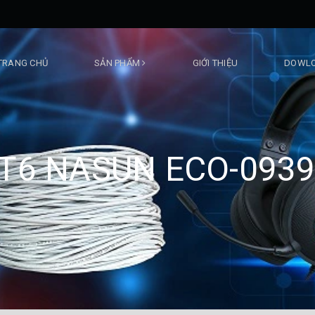
TRANG CHỦ
SẢN PHẨM
GIỚI THIỆU
DOWLO
T6 NASUN ECO-0939