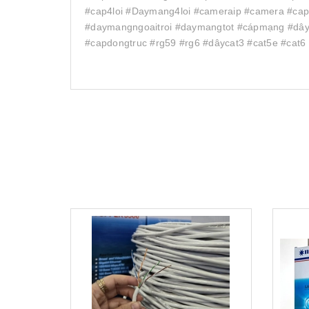
#cap4loi #Daymang4loi #cameraip #camera #ca
#daymangngoaitroi #daymangtot #cápmạng #dây
#capdongtruc #rg59 #rg6 #dâycat3 #cat5e #cat6 