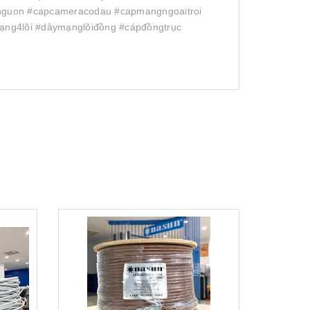
nguon #capcameracodau #capmangngoaitroi
ạng4lõi #dâymạnglõiđồng #cápđồngtrục