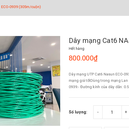
 ECO-0939 (305m/cuộn)
Dây mạng Cat6 NA
Hết hàng
800.000₫
Dây mạng UTP Cat6 Nasun ECO-0939
mạng giá tốtDùng trong mạng Lan
0939.- Đường kính của dây dẫn: 0.5
-
+
Số lượng: