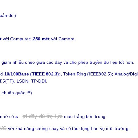
oắn đôi).
t
với Computer;
250 mét
với Camera.
m giảm nhiễu chéo giữa các dây và cho phép truyền dữ liệu tốt hơn.
Ed
10/100Base (TIEEE 802.3);
, Token Ring (IEEE802.5)
;
Analog/Digi
.5(TP), LSDN, TP-DDI.
u chuẩn quốc tế)
ợi dây dù trợ lực
i nhờ có
s
màu trắng bên trong.
VC
với khả năng chống cháy và có tác dụng bảo vệ môi trường.