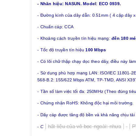
- Nhãn hiệu: NASUN. Model: ECO 0939.
- Đường kính của dây dẫn: 0.51mm ( 4 cặp dây x
- Chuẩn cáp: CCA
- Khoảng cách truyền tín hiệu mạng:
đến 180
mé
- Tốc độ truyền tín hiệu
1
00 Mbps
- Có lõi chữ thập chạy dọc theo dây, điều này là
- Sử dụng phù hợp mạng LAN: ISO/IEC 11801-2
568-B.2: 155/622 Mbps ATM, TP-TMD, ANSI X39T
- Tần số làm việc tối đa: 250MHz (Theo đúng tiê
- Chứng nhận RoHS: Không độc hại môi trường.
-
Dây cáp được tăng độ bền và khả năng chịu tả
hất liệu của vỏ bọc ngoài: nhựa
P
-
C