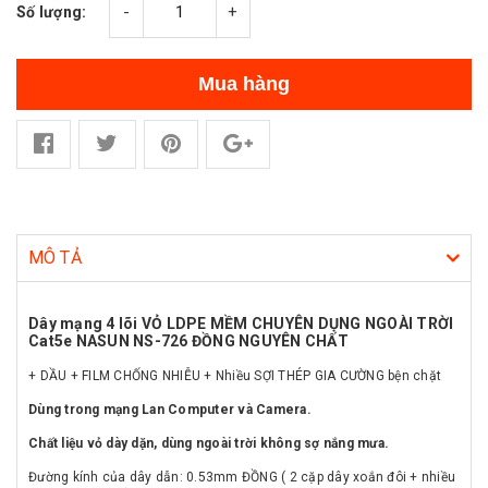
-
+
Số lượng:
Mua hàng
MÔ TẢ
Dây mạng 4 lõi VỎ LDPE MỀM CHUYÊN DỤNG NGOÀI TRỜI
Cat5e NASUN NS-726 ĐỒNG NGUYÊN CHẤT
+ DẦU + FILM CHỐNG NHIỄU + Nhiều SỢI THÉP GIA CƯỜNG bện chặt
Dùng trong mạng Lan Computer và Camera.
Chất liệu vỏ dày dặn, dùng ngoài trời không sợ nắng mưa.
Đường kính của dây dẫn: 0.53mm ĐỒNG ( 2 cặp dây xoắn đôi + nhiều