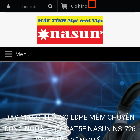
Giỏ hàng
Menu
DÂY MẠNG 4 LÕI VỎ LDPE MỀM CHUYÊN
DỤNG NGOÀI TRỜI CAT5E NASUN NS-726