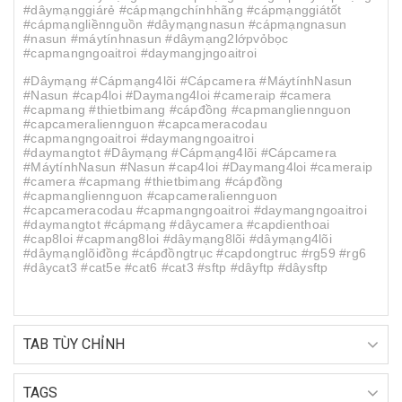
#dâymạnggiárẻ #cápmạngchínhhãng #cápmạnggiátốt
#cápmạngliềnnguồn #dâymạngnasun #cápmạngnasun
#nasun #máytínhnasun #dâymạng2lớpvỏbọc
#capmangngoaitroi #daymangjngoaitroi
#Dâymạng #Cápmạng4lõi #Cápcamera #MáytínhNasun
#Nasun #cap4loi #Daymang4loi #cameraip #camera
#capmang #thietbimang #cápđồng #capmangliennguon
#capcameraliennguon #capcameracodau
#capmangngoaitroi #daymangngoaitroi
#daymangtot #Dâymạng #Cápmạng4lõi #Cápcamera
#MáytínhNasun #Nasun #cap4loi #Daymang4loi #cameraip
#camera #capmang #thietbimang #cápđồng
#capmangliennguon #capcameraliennguon
#capcameracodau #capmangngoaitroi #daymangngoaitroi
#daymangtot #cápmạng #dâycamera #capdienthoai
#cap8loi #capmang8loi #dâymạng8lõi #dâymạng4lõi
#dâymạnglõiđồng #cápđồngtrục #capdongtruc #rg59 #rg6
#dâycat3 #cat5e #cat6 #cat3 #sftp #dâyftp #dâysftp
TAB TÙY CHỈNH
TAGS