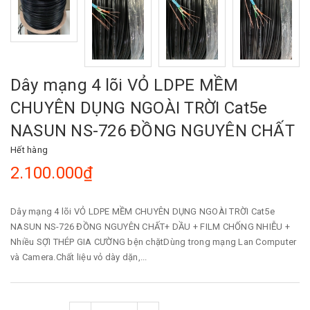
Dây mạng 4 lõi VỎ LDPE MỀM
CHUYÊN DỤNG NGOÀI TRỜI Cat5e
NASUN NS-726 ĐỒNG NGUYÊN CHẤT
Hết hàng
2.100.000₫
Dây mạng 4 lõi VỎ LDPE MỀM CHUYÊN DỤNG NGOÀI TRỜI Cat5e
NASUN NS-726 ĐỒNG NGUYÊN CHẤT+ DẦU + FILM CHỐNG NHIỄU +
Nhiều SỢI THÉP GIA CƯỜNG bện chặtDùng trong mạng Lan Computer
và Camera.Chất liệu vỏ dày dặn,...