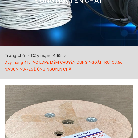
ĐỒNG NGUYÊN CHẤT
Trang chủ
Dây mạng 4 lõi
Dây mạng 4 lõi VỎ LDPE MỀM CHUYÊN DỤNG NGOÀI TRỜI Cat5e
NASUN NS-726 ĐỒNG NGUYÊN CHẤT