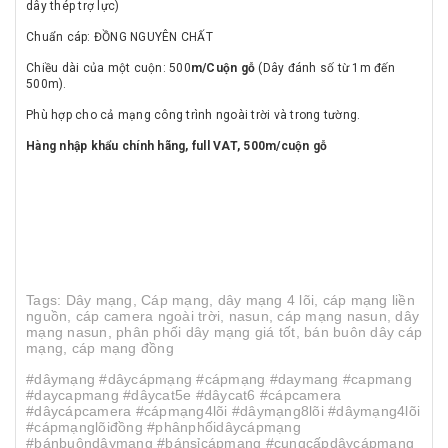
dây thép trợ lực)
Chuẩn cáp: ĐỒNG NGUYÊN CHẤT
Chiều dài của một cuộn: 500
m/Cuộn gỗ
(Dây đánh số từ 1m đến
500m).
Phù hợp cho cả mạng công trình ngoài trời và trong tường.
Hàng nhập khẩu chính hãng, full VAT, 500m/cuộn gỗ
Tags: Dây mạng, Cáp mạng, dây mạng 4 lõi, cáp mạng liền
nguồn, cáp camera ngoài trời, nasun, cáp mạng nasun, dây
mạng nasun, phân phối dây mạng giá tốt, bán buôn dây cáp
mạng, cáp mạng đồng
#dâymạng #dâycápmạng #cápmạng #daymang #capmang
#daycapmang #dâycat5e #dâycat6 #cápcamera
#dâycápcamera #cápmạng4lõi #dâymạng8lõi #dâymạng4lõi
#cápmạnglõiđồng #phânphốidâycápmạng
#bánbuôndâymạng #bánsỉcápmạng #cungcấpdâycápmạng