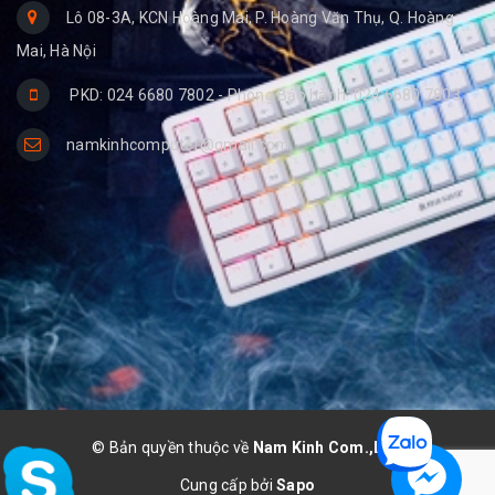
Lô 08-3A, KCN Hoàng Mai, P. Hoàng Văn Thụ, Q. Hoàng
Mai, Hà Nội
PKD: 024 6680 7802 - Phòng Bảo hành: 024 6680 7803
namkinhcomputer@gmail.com
© Bản quyền thuộc về
Nam Kinh Com.,LTD
Cung cấp bởi
Sapo