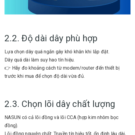
2.2. Độ dài dây phù hợp
Lựa chọn dây
quá
ngắn gây khó khăn khi lắp đ
ặt.
Dây quá dài làm suy hao tín hiệu.
👉 Hãy đo khoảng cách từ
modem/router đến thiết bị
trước khi mua để chọn độ dài vừa đủ.
2.3. Chọn lõi dây chất lượng
NASUN có cả lõi đồng và lõi CCA (hợp kim nhôm bọc
đồng).
Lõi đồng nguyên chất: Truyền tín hiệu tốt, ổn định lâu dài,