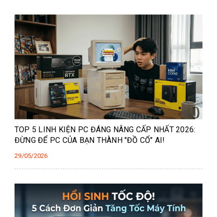
TOP 5 LINH KIỆN PC ĐÁNG NÂNG CẤP NHẤT 2026:
ĐỪNG ĐỂ PC CỦA BẠN THÀNH "ĐỒ CỔ" AI!
29/05/2026