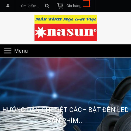
Giỏ hàng
Menu
HƯỚNG DẪN CHI TIẾT CÁCH BẬT ĐÈN LED
BÀN PHÍM...